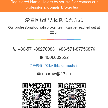
Registered Name Holder by yourself, or contact our
professional domain broker team.
爱名网经纪人团队联系方式
Our professional domain broker team can be reached out at
22.cn
+86-571-88276086 +86-571-87756876
4006602522
点击咨询（Click this for inquiry）
escrow@22.cn